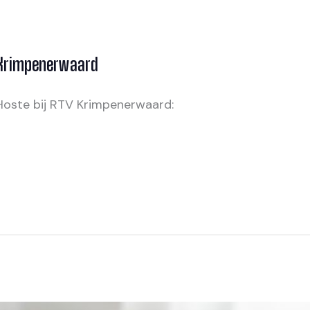
V Krimpenerwaard
 Hoste bij RTV Krimpenerwaard: