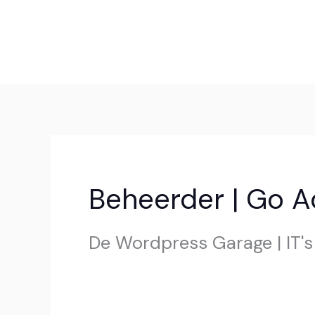
Ga
naar
de
inhoud
Beheerder | Go 
De Wordpress Garage | IT'