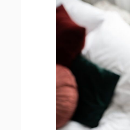
Nieuwe
Website
Arto
Theater
Gelanceerd!