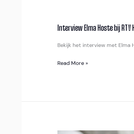
Interview Elma Hoste bij RT
Interview
Elma
Bekijk het interview met Elma
Hoste
bij
Read More »
RTV
Krimpenerwaard