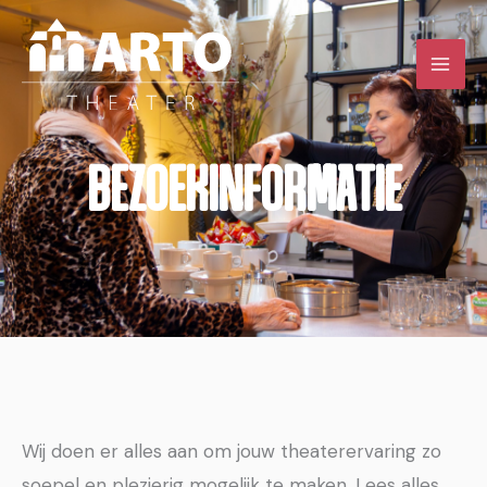
Ga
naar
de
inhoud
BEZOEKINFORMATIE
Wij doen er alles aan om jouw theaterervaring zo
soepel en plezierig mogelijk te maken. Lees alles