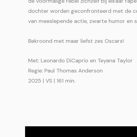
de voormalige rebel zichzelf bij elkaar rap
dochter worden geconfronteerd met de con
van meeslepende actie, zwarte humor en sc
Bekroond met maar liefst zes Oscars!
Met: Leonardo DiCaprio en Teyana Taylor
Regie: Paul Thomas Anderson
2025 | VS | 161 min.