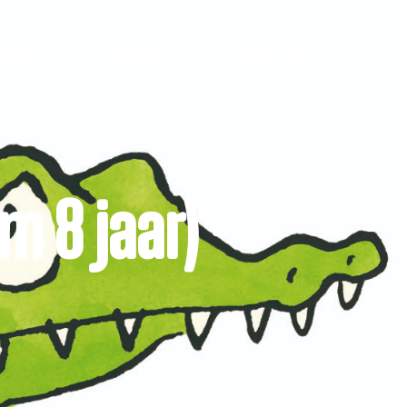
 ONS
MEER
CONTACT
m 8 jaar) -