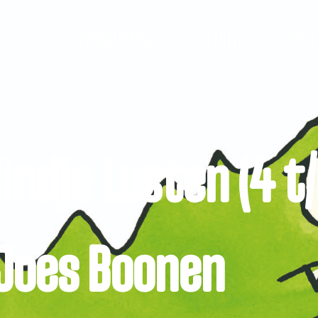
PROGRAMMA
BEZOEK
OVER
indje Lusten (4 t/
Joes Boonen