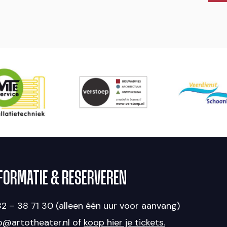
FORMATIE & RESERVEREN
2 – 38 71 30 (alleen één uur voor aanvang)
fo@artotheater.nl of
koop hier je tickets.