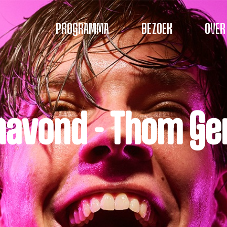
PROGRAMMA
BEZOEK
OVER
navond - Thom Ger