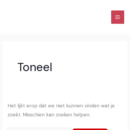
Ga
Zoek
naar
naar:
de
inhoud
Toneel
Het lijkt erop dat we niet kunnen vinden wat je
zoekt. Misschien kan zoeken helpen.